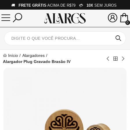
🚚
FRETE GRÁTIS
ACIMA DE R$79 💳
10X
SEM JUROS
0
Início
Alargadores
Alargador Plug Gravado Brasão IV