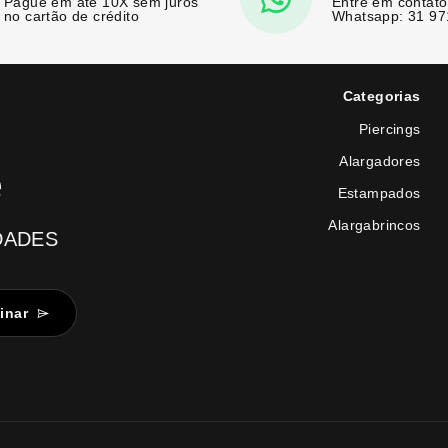
Pague em até 10X sem juros
Entre em contato
no cartão de crédito
Whatsapp: 31 9
Categorias
Piercings
Alargadores
e
Estampados
Alargabrincos
DADES
inar