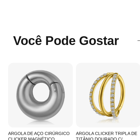
Você Pode Gostar
C/
ARGOLA DE AÇO CIRÚRGICO
ARGOLA CLICKER TRIPLA DE
CLICKER MAGNÉTICO
TITÂNIO DOURADO C/