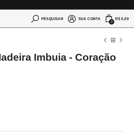
S
R$ 0,00
PESQUISAR
SUA CONTA
0
Madeira Imbuia - Coração