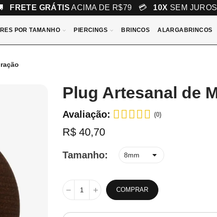
🚚
FRETE GRÁTIS
ACIMA DE R$79 💳
10X
SEM JURO
RES POR TAMANHO
PIERCINGS
BRINCOS
ALARGABRINCOS
oração
Plug Artesanal de 
Avaliação:
(0)
R$ 40,70
Tamanho
COMPRAR