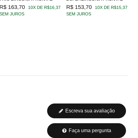
R$ 163,70
R$ 153,70
R
10X DE R$16,37
10X DE R$15,37
SEM JUROS
SEM JUROS
S
Escreva sua avaliação
Faça uma pergunta