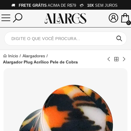
🚚
FRETE GRÁTIS
ACIMA DE R$79 💳
10X
SEM JUROS
0
Início
Alargadores
Alargador Plug Acrílico Pele de Cobra