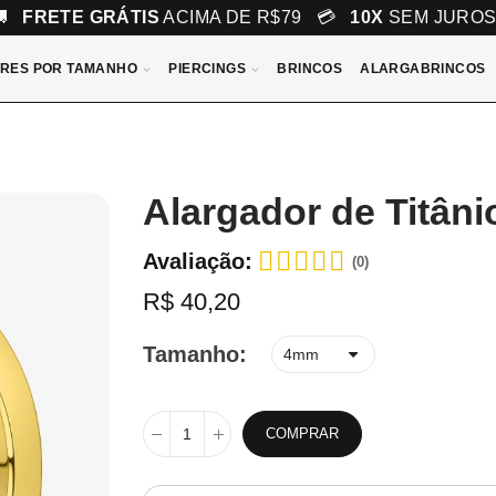
🚚
FRETE GRÁTIS
ACIMA DE R$79 💳
10X
SEM JURO
RES POR TAMANHO
PIERCINGS
BRINCOS
ALARGABRINCOS
Alargador de Titân
Avaliação:
(0)
R$ 40,20
Tamanho
COMPRAR