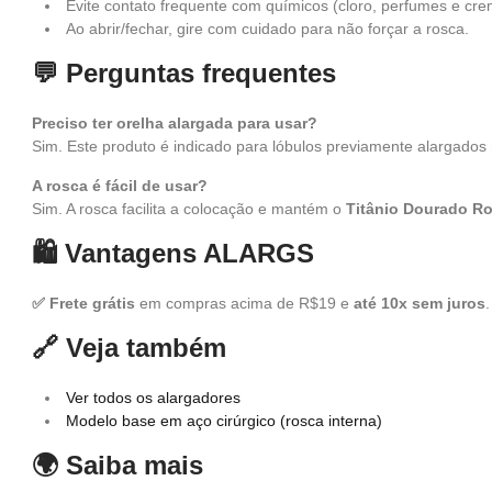
Evite contato frequente com químicos (cloro, perfumes e cre
Ao abrir/fechar, gire com cuidado para não forçar a rosca.
💬 Perguntas frequentes
Preciso ter orelha alargada para usar?
Sim. Este produto é indicado para lóbulos previamente alargado
A rosca é fácil de usar?
Sim. A rosca facilita a colocação e mantém o
Titânio Dourado Ro
🛍️ Vantagens ALARGS
✅ Frete grátis
em compras acima de R$19 e
até 10x sem juros
🔗 Veja também
Ver todos os alargadores
Modelo base em aço cirúrgico (rosca interna)
🌍 Saiba mais