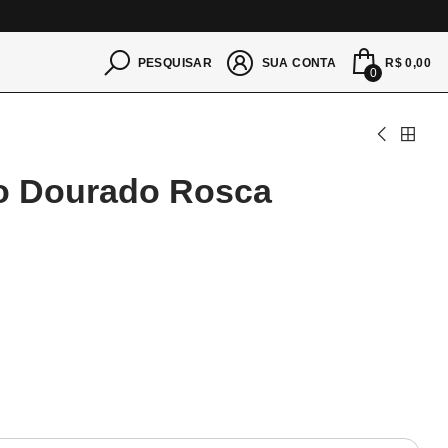
S
R$ 0,00
PESQUISAR
SUA CONTA
0
io Dourado Rosca