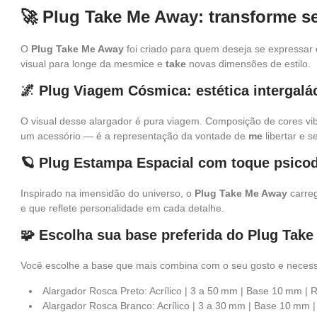
🚀 Plug Take Me Away: transforme 
O
Plug Take Me Away
foi criado para quem deseja se expressar 
visual para longe da mesmice e
take
novas dimensões de estilo.
🌌 Plug Viagem Cósmica: estética intergalá
O visual desse alargador é pura viagem. Composição de cores vib
um acessório — é a representação da vontade de
me
libertar e 
🪐 Plug Estampa Espacial com toque psicod
Inspirado na imensidão do universo, o
Plug Take Me Away
carreg
e que reflete personalidade em cada detalhe.
🧩 Escolha sua base preferida do Plug Tak
Você escolhe a base que mais combina com o seu gosto e neces
Alargador Rosca Preto: Acrílico | 3 a 50 mm | Base 10 mm | 
Alargador Rosca Branco: Acrílico | 3 a 30 mm | Base 10 mm |