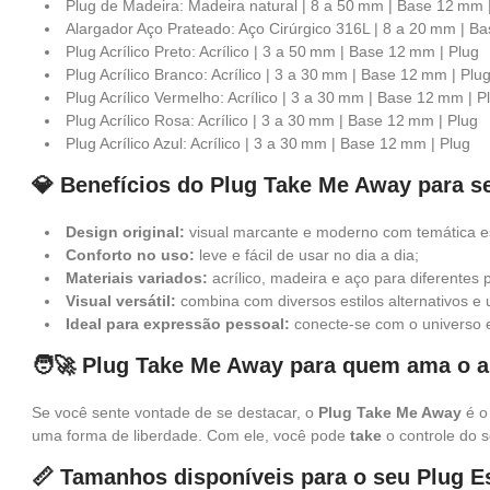
Plug de Madeira: Madeira natural | 8 a 50 mm | Base 12 mm 
Alargador Aço Prateado: Aço Cirúrgico 316L | 8 a 20 mm | B
Plug Acrílico Preto: Acrílico | 3 a 50 mm | Base 12 mm | Plug
Plug Acrílico Branco: Acrílico | 3 a 30 mm | Base 12 mm | Plu
Plug Acrílico Vermelho: Acrílico | 3 a 30 mm | Base 12 mm | P
Plug Acrílico Rosa: Acrílico | 3 a 30 mm | Base 12 mm | Plug
Plug Acrílico Azul: Acrílico | 3 a 30 mm | Base 12 mm | Plug
💎 Benefícios do Plug Take Me Away para se
Design original:
visual marcante e moderno com temática es
Conforto no uso:
leve e fácil de usar no dia a dia;
Materiais variados:
acrílico, madeira e aço para diferentes 
Visual versátil:
combina com diversos estilos alternativos e 
Ideal para expressão pessoal:
conecte-se com o universo 
🧑‍🚀 Plug Take Me Away para quem ama o a
Se você sente vontade de se destacar, o
Plug Take Me Away
é o
uma forma de liberdade. Com ele, você pode
take
o controle do s
📏 Tamanhos disponíveis para o seu Plug E