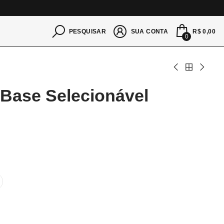
S
R$ 0,00
PESQUISAR
SUA CONTA
0
Base Selecionável