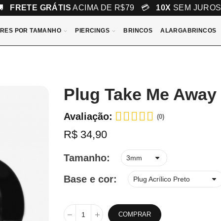
🚚
FRETE GRÁTIS
ACIMA DE R$79 💳
10X
SEM JURO
RES POR TAMANHO
PIERCINGS
BRINCOS
ALARGABRINCOS
l
Plug Take Me Away 
Avaliação:
(0)
R$ 34,90
Tamanho
Base e cor
COMPRAR