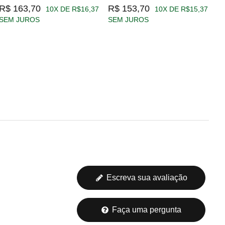
R$ 163,70
R$ 153,70
R
10X DE R$16,37
10X DE R$15,37
SEM JUROS
SEM JUROS
S
Escreva sua avaliação
Faça uma pergunta