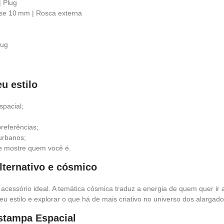
| Plug
ase 10 mm | Rosca externa
g
lug
u estilo
pacial;
preferências;
urbanos;
e mostre quem você é.
lternativo e cósmico
 acessório ideal. A temática cósmica traduz a energia de quem quer i
eu estilo e explorar o que há de mais criativo no universo dos alargado
stampa Espacial