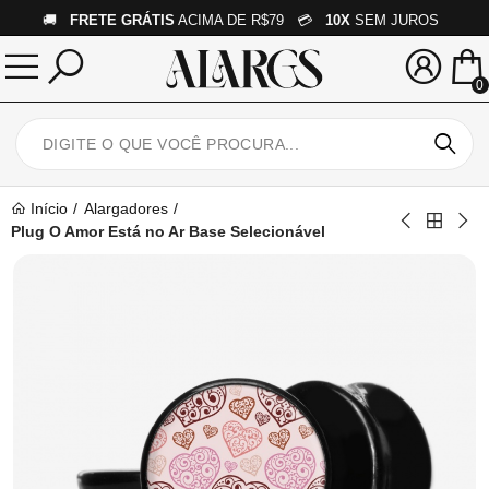
🚚
FRETE GRÁTIS
ACIMA DE R$79 💳
10X
SEM JUROS
0
Início
Alargadores
Plug O Amor Está no Ar Base Selecionável