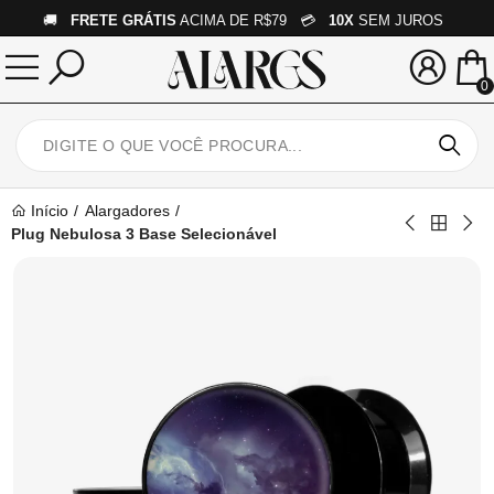
🚚
FRETE GRÁTIS
ACIMA DE R$79 💳
10X
SEM JUROS
0
Início
Alargadores
Plug Nebulosa 3 Base Selecionável