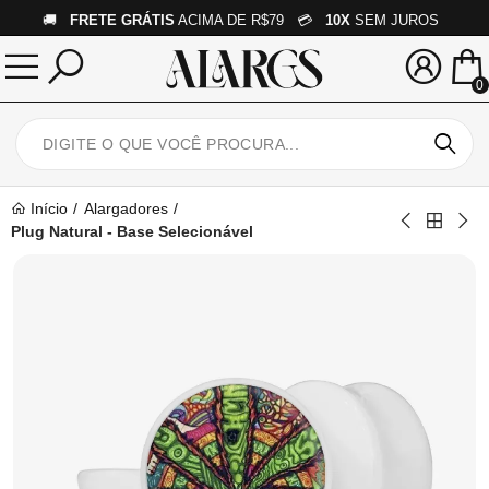
🚚
FRETE GRÁTIS
ACIMA DE R$79 💳
10X
SEM JUROS
0
Início
Alargadores
Plug Natural - Base Selecionável