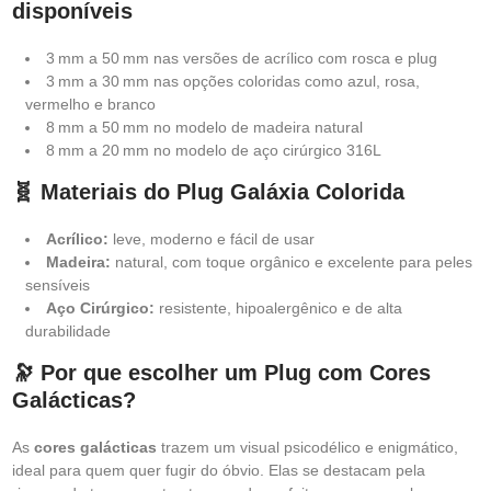
disponíveis
3 mm a 50 mm nas versões de acrílico com rosca e plug
3 mm a 30 mm nas opções coloridas como azul, rosa,
vermelho e branco
8 mm a 50 mm no modelo de madeira natural
8 mm a 20 mm no modelo de aço cirúrgico 316L
🧬 Materiais do Plug Galáxia Colorida
Acrílico:
leve, moderno e fácil de usar
Madeira:
natural, com toque orgânico e excelente para peles
sensíveis
Aço Cirúrgico:
resistente, hipoalergênico e de alta
durabilidade
🔭 Por que escolher um Plug com Cores
Galácticas?
As
cores galácticas
trazem um visual psicodélico e enigmático,
ideal para quem quer fugir do óbvio. Elas se destacam pela