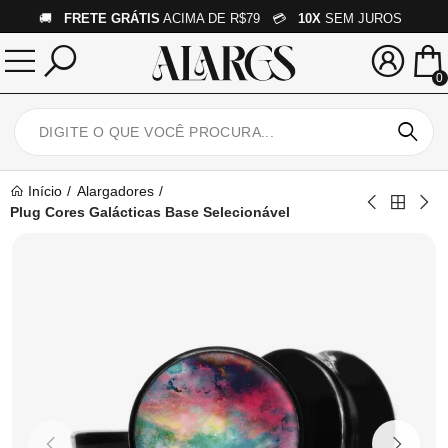
🚚
FRETE GRÁTIS
ACIMA DE R$79 💳
10X
SEM JUROS
0
Início
Alargadores
Plug Cores Galácticas Base Selecionável