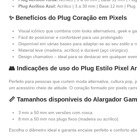
Plug Acrílico Azul:
Acrílico | 3 a 30 mm | Base 12 mm | Plug
✨ Benefícios do Plug Coração em Pixels
Visual icônico que combina com looks alternativos, geek e g
Fácil de posicionar e confortável para uso prolongado.
Disponível em várias bases para adaptar-se ao seu estilo e r
Material leve (madeira, acrílico) e durável (aço cirúrgico).
Design chamativo – ideal para se destacar em qualquer even
👥 Indicações de uso do Plug Estilo Pixel Ar
Perfeito para pessoas que curtem moda alternativa, cultura pop, 
um acessório cheio de atitude. O coração formado por pixels car
📏 Tamanhos disponíveis do Alargador Ga
3 mm a 50 mm em versões com rosca.
8 mm a 50 mm nos plugs fixos (madeira ou acrílico).
Escolha o diâmetro ideal e garanta encaixe perfeito e conforto abs