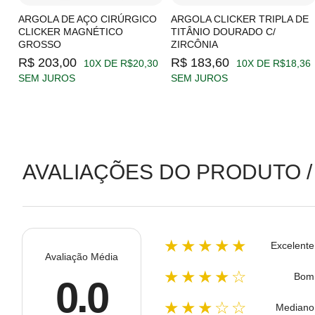
C/
ARGOLA DE AÇO CIRÚRGICO
ARGOLA CLICKER TRIPLA DE
CLICKER MAGNÉTICO
TITÂNIO DOURADO C/
GROSSO
ZIRCÔNIA
19
R$ 203,00
R$ 183,60
10X DE R$20,30
10X DE R$18,36
SEM JUROS
SEM JUROS
AVALIAÇÕES DO PRODUTO /
★★★★★
Excelente
Avaliação Média
★★★★☆
Bom
0.0
★★★☆☆
Mediano