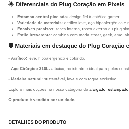
🌟 Diferenciais do Plug Coração em Pixels
Estampa central pixelada:
design fiel à estética gamer.
Variedade de materiais:
acrílico leve, aço hipoalergênico e 
Encaixes precisos:
rosca interna, rosca externa ou plug sim
Estilo irreverente:
combina com moda street, geek, emo, alte
🛡️ Materiais em destaque do Plug Coração 
-
Acrílico:
leve, hipoalergênico e colorido.
-
Aço Cirúrgico 316L:
atóxico, resistente e ideal para peles sensí
-
Madeira natural:
sustentável, leve e com toque exclusivo.
Explore mais opções na nossa categoria de
alargador estampado
O produto é vendido por unidade.
DETALHES DO PRODUTO