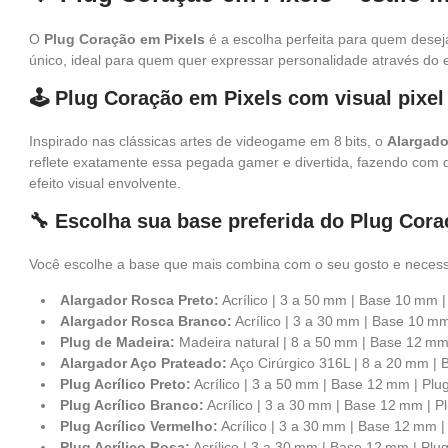
O
Plug Coração em Pixels
é a escolha perfeita para quem desej
único, ideal para quem quer expressar personalidade através do es
🕹️ Plug Coração em Pixels com visual pixel 
Inspirado nas clássicas artes de videogame em 8 bits, o
Alargado
reflete exatamente essa pegada gamer e divertida, fazendo com 
efeito visual envolvente.
🔧 Escolha sua base preferida do Plug Cora
Você escolhe a base que mais combina com o seu gosto e neces
Alargador Rosca Preto:
Acrílico | 3 a 50 mm | Base 10 mm |
Alargador Rosca Branco:
Acrílico | 3 a 30 mm | Base 10 mm
Plug de Madeira:
Madeira natural | 8 a 50 mm | Base 12 mm
Alargador Aço Prateado:
Aço Cirúrgico 316L | 8 a 20 mm |
Plug Acrílico Preto:
Acrílico | 3 a 50 mm | Base 12 mm | Plu
Plug Acrílico Branco:
Acrílico | 3 a 30 mm | Base 12 mm | P
Plug Acrílico Vermelho:
Acrílico | 3 a 30 mm | Base 12 mm |
Plug Acrílico Rosa:
Acrílico | 3 a 30 mm | Base 12 mm | Plu