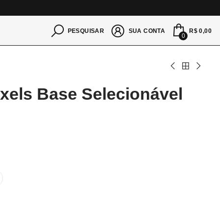
S
R$ 0,00
PESQUISAR
SUA CONTA
0
xels Base Selecionável