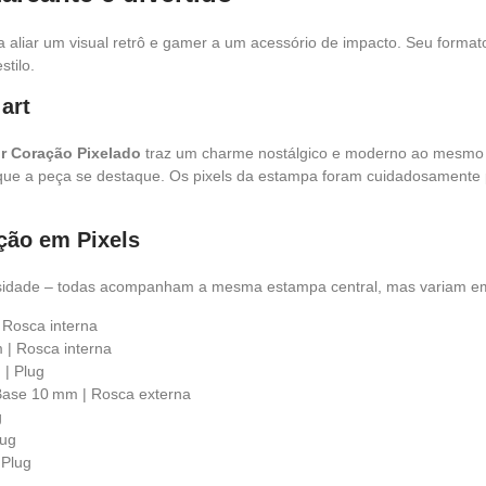
a aliar um visual retrô e gamer a um acessório de impacto. Seu format
tilo.
art
r Coração Pixelado
traz um charme nostálgico e moderno ao mesmo 
que a peça se destaque. Os pixels da estampa foram cuidadosamente p
ção em Pixels
sidade – todas acompanham a mesma estampa central, mas variam em 
 Rosca interna
 | Rosca interna
 | Plug
 Base 10 mm | Rosca externa
g
lug
 Plug
g