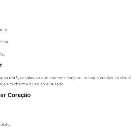
amer.
otina.
to.
t
jogos retrô, cosplay ou que apenas desejam um toque criativo no visua
rega um charme divertido e ousado.
mer Coração
oluto.