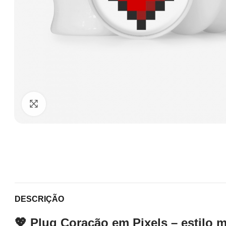
Clique para ampliar
DESCRIÇÃO
💖 Plug Coração em Pixels – estilo m