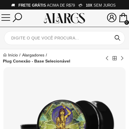
🚚
FRETE GRÁTIS
ACIMA DE R$79 💳
10X
SEM JUROS
0
Início
Alargadores
Plug Conexão - Base Selecionável