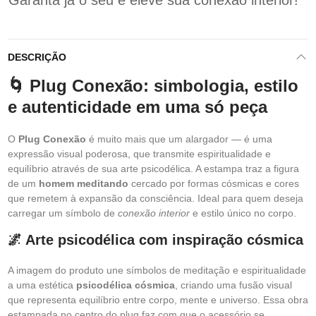
Garanta já o seu e eleve sua conexão interior!
DESCRIÇÃO
🌀 Plug Conexão: simbologia, estilo
e autenticidade em uma só peça
O
Plug Conexão
é muito mais que um alargador — é uma
expressão visual poderosa, que transmite espiritualidade e
equilíbrio através de sua arte psicodélica. A estampa traz a figura
de um
homem meditando
cercado por formas cósmicas e cores
que remetem à expansão da consciência. Ideal para quem deseja
carregar um símbolo de
conexão interior
e estilo único no corpo.
🌌 Arte psicodélica com inspiração cósmica
A imagem do produto une símbolos de meditação e espiritualidade
a uma estética
psicodélica cósmica
, criando uma fusão visual
que representa equilíbrio entre corpo, mente e universo. Essa obra
estampada no centro do plug faz com que o acessório se