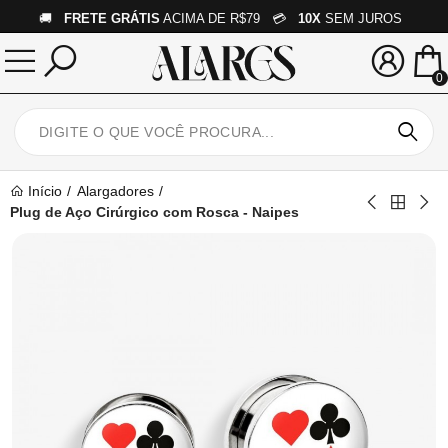
🚚
FRETE GRÁTIS
ACIMA DE R$79 💳
10X
SEM JUROS
0
Início
Alargadores
Plug de Aço Cirúrgico com Rosca - Naipes