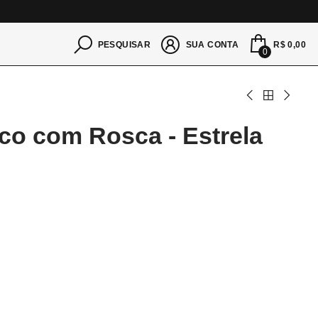
S
R$ 0,00
PESQUISAR
SUA CONTA
0
ico com Rosca - Estrela