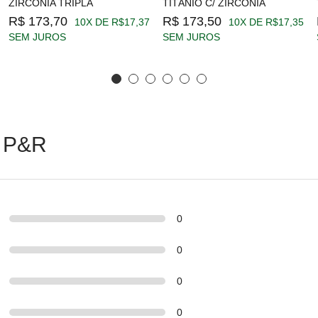
ZIRCÔNIA TRIPLA
TITÂNIO C/ ZIRCÔNIA
R$ 173,70
R$ 173,50
10X DE R$17,37
10X DE R$17,35
SEM JUROS
SEM JUROS
 P&R
0
0
0
0