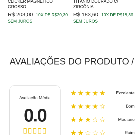
CLICKER MAGNÉTICO
TITÂNIO DOURADO C/
GROSSO
ZIRCÔNIA
19
R$ 203,00
R$ 183,60
10X DE R$20,30
10X DE R$18,36
SEM JUROS
SEM JUROS
AVALIAÇÕES DO PRODUTO /
★★★★★
Excelente
Avaliação Média
★★★★☆
Bom
0.0
★★★☆☆
Mediano
★★☆☆☆
Ruim