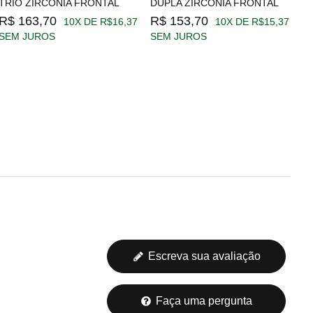
TRIO ZIRCÔNIA FRONTAL
DUPLA ZIRCÔNIA FRONTAL
Z
R$ 163,70
R$ 153,70
R
10X DE R$16,37
10X DE R$15,37
SEM JUROS
SEM JUROS
S
Escreva sua avaliação
Faça uma pergunta