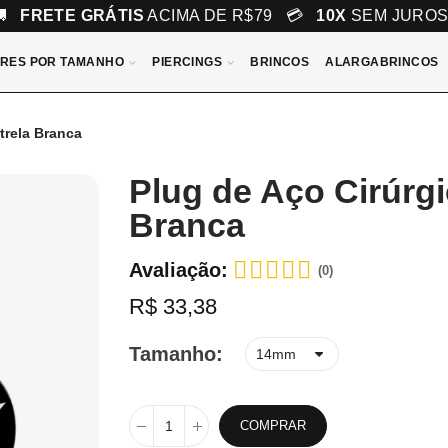
🚚
FRETE GRÁTIS
ACIMA DE R$79 💳
10X
SEM JURO
RES POR TAMANHO
PIERCINGS
BRINCOS
ALARGABRINCOS
trela Branca
Plug de Aço Cirúrg
Branca
Avaliação:
(0)
R$ 33,38
Tamanho
COMPRAR