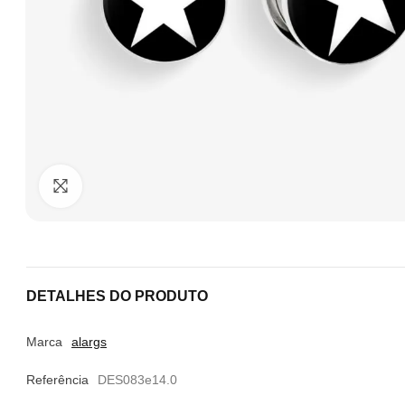
Clique para ampliar
DETALHES DO PRODUTO
Marca
alargs
Referência
DES083e14.0