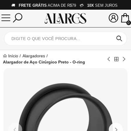
🚚
FRETE GRÁTIS
ACIMA DE R$79 💳
10X
SEM JUROS
0
Início
Alargadores
Alargador de Aço Cirúrgico Preto - O-ring