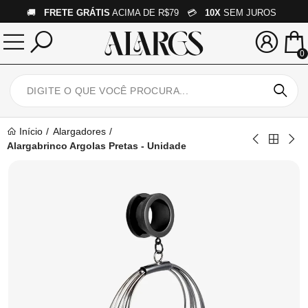
🚚
FRETE GRÁTIS
ACIMA DE R$79 💳
10X
SEM JUROS
0
Início
Alargadores
Alargabrinco Argolas Pretas - Unidade