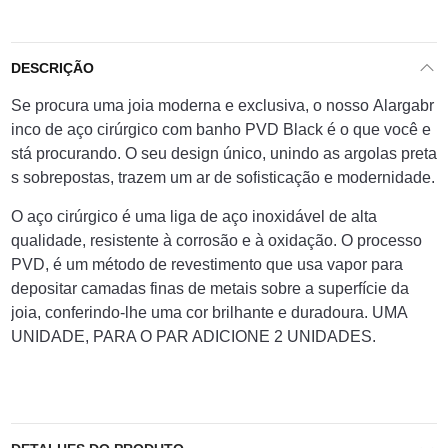
DESCRIÇÃO
Se
proc
ura
u
ma
jo
ia
modern
a
e
exclus
iva
,
o
nos
so
Al
arg
ab
r
inc
o
de
a
ç
o
cir
ú
rg
ico
com
ban
ho
P
VD
Black
é
o
que
voc
ê
e
st
á
proc
ur
ando
.
O
se
u
design
ú
n
ico
,
un
ind
o
as
arg
olas
pret
a
s
so
bre
post
as
,
tra
z
em
um
ar
de
so
f
istic
a
ç
ão
e
modern
id
ade
.
O
aço cirúrgico é uma liga de aço inoxidável de alta
qualidade, resistente à corrosão e à oxidação. O processo
PVD, é um método de revestimento que usa vapor para
depositar camadas finas de metais sobre a superfície da
joia, conferindo-lhe uma cor brilhante e duradoura. UMA
UNIDADE, PARA O PAR ADICIONE 2 UNIDADES.