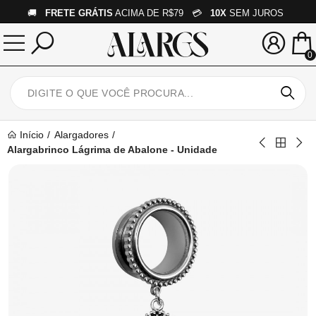
🚚
FRETE GRÁTIS
ACIMA DE R$79 💳
10X
SEM JUROS
0
Início
Alargadores
Alargabrinco Lágrima de Abalone - Unidade