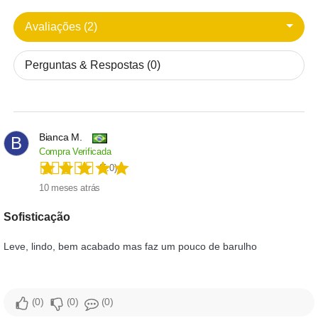
Avaliações (2)
Perguntas & Respostas (0)
Bianca M.
B
Compra Verificada
(5.0)
10 meses atrás
Sofisticação
Leve, lindo, bem acabado mas faz um pouco de barulho
0
0
0