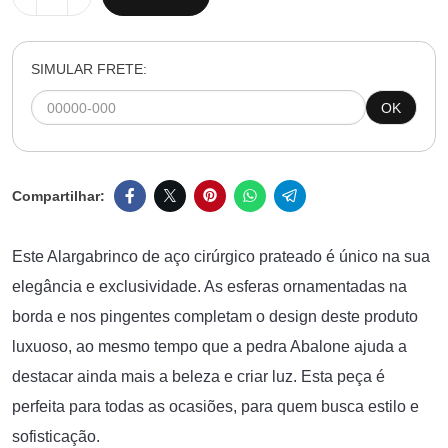
SIMULAR FRETE:
OK
E
ste
Al
arg
ab
rin
co
de
a
ç
o
cir
ú
rg
ico
pr
ate
ado
é
ú
n
ico
na
su
a
eleg
â
nc
ia
e
exclus
ivid
ade
.
As
es
fer
as
ornament
adas
na
b
ord
a
e
nos
ping
ent
es
comple
t
am
o
design
dest
e
prod
uto
lux
u
oso
,
a
o
mes
mo
tempo
que
a
ped
ra
Ab
alone
a
jud
a
a
dest
ac
ar
a
inda
m
ais
a
be
le
za
e
c
ri
ar
l
uz
.
Est
a
pe
ça
é
per
fe
ita
para
to
d
as
as
o
c
asi
õ
es
,
para
qu
em
bus
ca
est
ilo
e
so
f
istic
a
ç
ão
.