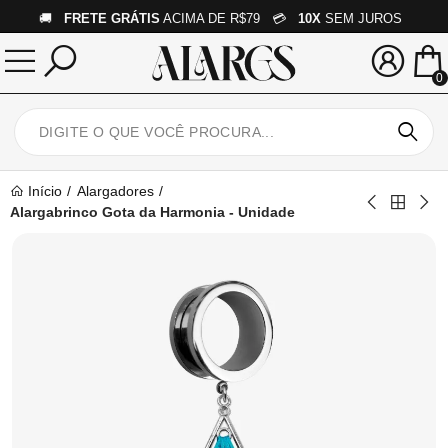
🚚
FRETE GRÁTIS
ACIMA DE R$79 💳
10X
SEM JUROS
0
Início
Alargadores
Alargabrinco Gota da Harmonia - Unidade